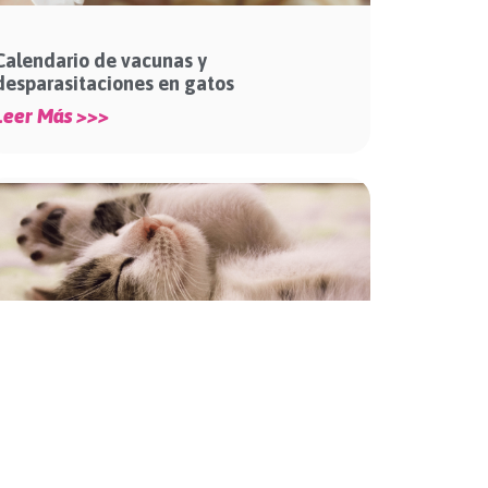
Calendario de vacunas y
desparasitaciones en gatos
Leer Más >>>
Adopté a un gato, ¿ahora qué hago?