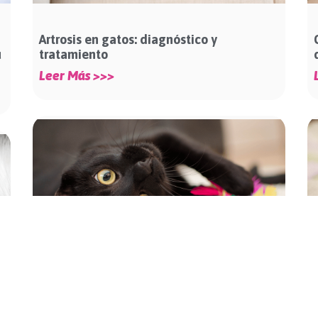
Artrosis en gatos: diagnóstico y
u
tratamiento
Leer Más >>>
Las 8 señales de salud que indican que tu