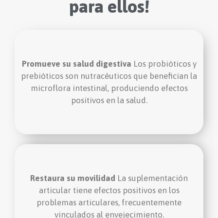
para ellos!
Bacillus coagulans y los
Promueve su salud digestiva
Los probióticos y
promueven el
fructooligosacáridos
prebióticos son nutracéuticos que benefician la
metabolismo de nutrientes, refuerzan el
microflora intestinal, produciendo efectos
sistema inmunológico y reducen la
positivos en la salud.
inflamación de los tejidos.
Restaura su movilidad
La suplementación
El Colágeno hidrolizado, el Mejillón de labios
verdes, la Glucosamina, el MSM y el Omega 3 EPA y
articular tiene efectos positivos en los
promueven el desarrollo del cartílago y la
DHA
problemas articulares, frecuentemente
actividad antiinflamatoria; mejorando la salud articular,
vinculados al envejecimiento.
e incluso beneficiando el pelaje.