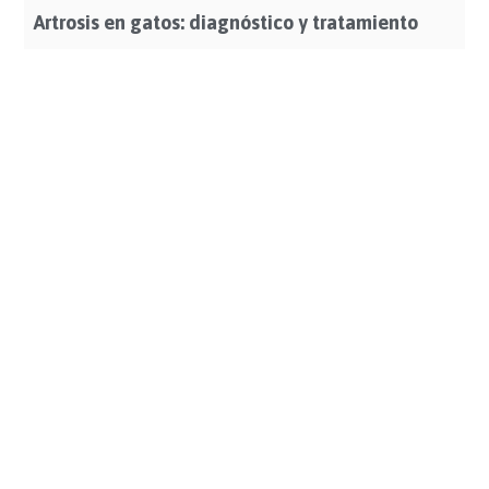
Artrosis en gatos: diagnóstico y tratamiento
Leer Más >>>
Calendario de vacunas y desparasitaciones en
gatos