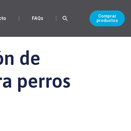
Comprar
cto
FAQs
productos
ón de
ra perros