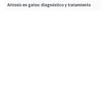
Artrosis en gatos: diagnóstico y tratamiento
Leer Más >>>
Calendario de vacunas y desparasitaciones en
gatos