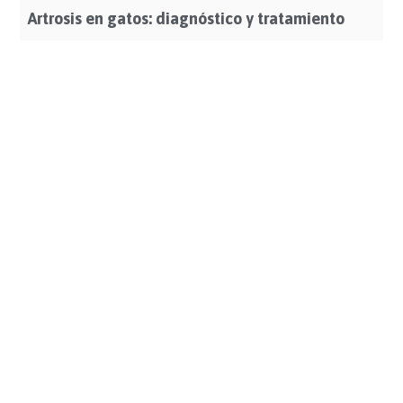
Artrosis en gatos: diagnóstico y tratamiento
Leer Más >>>
Calendario de vacunas y desparasitaciones en
gatos