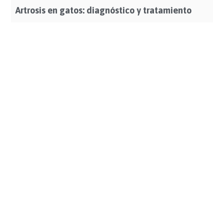
Artrosis en gatos: diagnóstico y tratamiento
Leer Más >>>
Calendario de vacunas y desparasitaciones en
gatos