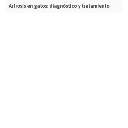
Artrosis en gatos: diagnóstico y tratamiento
Leer Más >>>
Calendario de vacunas y desparasitaciones en
gatos